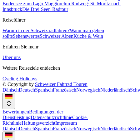
Bodensee zum Lago Maggiore
Inn Radweg: St. Moritz nach
Innsbruck
Die Drei-Seen-Radtour
Reiseführer
Warum in der Schweiz radfahren?
Wann man gehen
sollte
Sehenswertes
Schweizer Alpen
Küche & Wein
Erfahren Sie mehr
Über uns
Weitere Reiseziele entdecken
Cycling Holidays
© Copyright by
Schweizer Fahrrad Touren
Dänisch
Deutsch
Spanisch
Französisch
Norwegisch
Niederländisch
Schw
Bewertungen
Bedingungen der
Dienstleistung
Datenschutzrichtlinie
Cookie-
Richtlinie
Haftungsverzicht
Impressum
Dänisch
Deutsch
Spanisch
Französisch
Norwegisch
Niederländisch
Schw