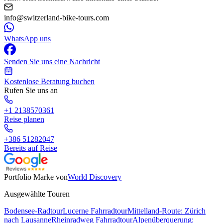
info@switzerland-bike-tours.com
WhatsApp uns
Senden Sie uns eine Nachricht
Kostenlose Beratung buchen
Rufen Sie uns an
+1 2138570361
Reise planen
+386 51282047
Bereits auf Reise
Portfolio Marke von
World Discovery
Ausgewählte Touren
Bodensee-Radtour
Lucerne Fahrradtour
Mittelland-Route: Zürich
nach Lausanne
Rheinradweg Fahrradtour
Alpenüberquerung: